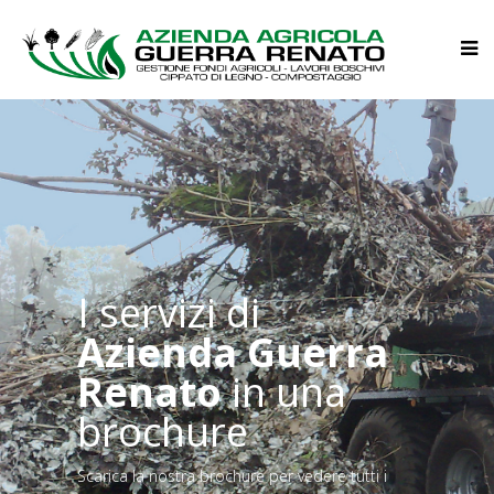
I servizi di
Azienda Guerra
Renato
in una
brochure
Scarica la nostra brochure per vedere tutti i